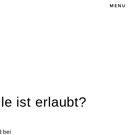
MENU
T
le ist erlaubt?
d bei