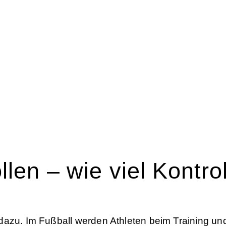
HOME
BLOG
SPORTRECHT
UNSERE KANZLEI
KONTAK
len – wie viel Kontrol
dazu. Im Fußball werden Athleten beim Training un