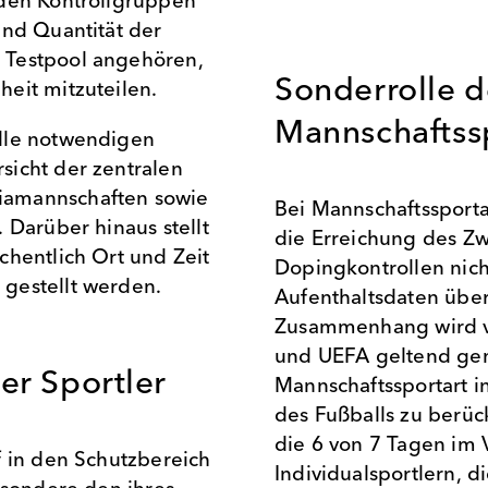
nden Kontrollgruppen
und Quantität der
 Testpool angehören,
Sonderrolle d
eit mitzuteilen.
Mannschaftss
lle notwendigen
sicht der zentralen
iamannschaften sowie
Bei Mannschaftssportar
 Darüber hinaus stellt
die Erreichung des Z
chentlich Ort und Zeit
Dopingkontrollen nich
gestellt werden.
Aufenthaltsdaten über
Zusammenhang wird vo
und UEFA geltend gema
der Sportler
Mannschaftssportart i
des Fußballs zu berück
die 6 von 7 Tagen im 
f in den Schutzbereich
Individualsportlern, di