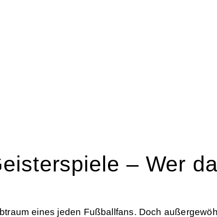
HOME
BLOG
SPORTRECHT
UNSERE KANZLEI
KONTAK
eisterspiele – Wer da
 Albtraum eines jeden Fußballfans. Doch außergewöh