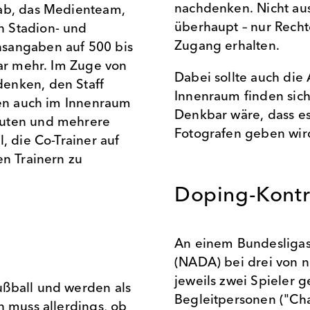
nachdenken. Nicht aus
tab, das Medienteam,
überhaupt – nur Rech
n Stadion- und
Zugang erhalten.
nsangaben auf 500 bis
gar mehr. Im Zuge von
Dabei sollte auch die
enken, den Staff
Innenraum finden sich
len auch im Innenraum
Denkbar wäre, dass es
euten und mehrere
Fotografen geben wir
, die Co-Trainer auf
en Trainern zu
Doping-Kontr
An einem Bundesligas
(NADA) bei drei von 
jeweils zwei Spieler g
ußball und werden als
Begleitpersonen ("Ch
n muss allerdings, ob