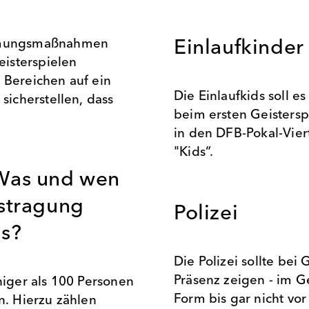
mmungsmaßnahmen
Einlaufkinder
isterspielen
 Bereichen auf ein
Die Einlaufkids soll e
icherstellen, dass
beim ersten Geistersp
in den DFB-Pokal-Viert
"Kids“.
 Was und wen
ustragung
Polizei
ls?
Die Polizei sollte bei
Präsenz zeigen - im G
niger als 100 Personen
Form bis gar nicht vor 
n. Hierzu zählen