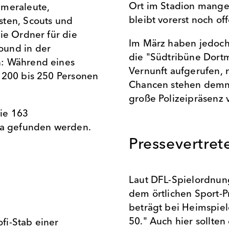
Ort im Stadion mange
ameraleute,
bleibt vorerst noch of
sten, Scouts und
ie Ordner für die
Im März haben jedoch
ound in der
die "Südtribüne Dortm
h: Während eines
Vernunft aufgerufen, 
 200 bis 250 Personen
Chancen stehen demna
große Polizeipräsenz 
ie 163
iga gefunden werden.
Pressevertret
Laut DFL-Spielordnun
dem örtlichen Sport-
beträgt bei Heimspiel
50." Auch hier sollte
fi-Stab einer