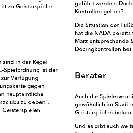
geführt werden. Doch 
itt zu Geisterspielen
Kontrollen geben?
Die Situation der Fußb
hat die NADA bereits 
März entsprechende S
Dopingkontrollen bei 
 sind in der Regel
L-Spielordnung ist der
Berater
 zur Verfügung
tungskarte gegen
an hauptamtliche
Auch die Spielervermit
nzclubs zu geben".
gewöhnlich im Stadion
u Geisterspielen
Geisterspielen beko
Und es gibt auch weite