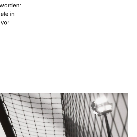
eworden:
ele in
 vor