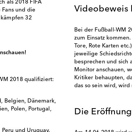
uch als
2018 FIFA
Videobeweis 
le Fans und die
t kämpfen 32
el.
Bei der Fußball-WM 2
zum Einsatz kommen. D
Tore, Rote Karten etc.
 anschauen!
jeweilige Schiedsrich
besprechen und sich a
Monitor anschauen, we
Kritiker behaupten, da
WM 2018 qualifiziert:
das so sein wird, 
d, Belgien, Dänemark,
ien, Polen, Portugal,
Die Eröffnu
, Peru und Uruguay.