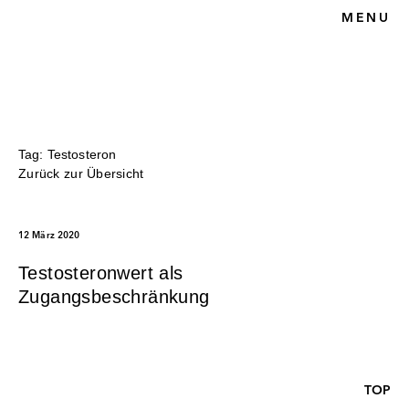
MENU
HOME
BLOG
SPORTRECHT
UNSERE KANZLEI
KONTAKT
Tag: Testosteron
Zurück zur Übersicht
12 März 2020
Testosteronwert als
Zugangsbeschränkung
TOP